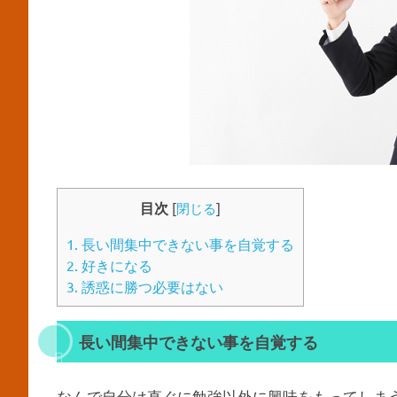
目次
[
閉じる
]
1.
長い間集中できない事を自覚する
2.
好きになる
3.
誘惑に勝つ必要はない
長い間集中できない事を自覚する
なんで自分は直ぐに勉強以外に興味をもってしま