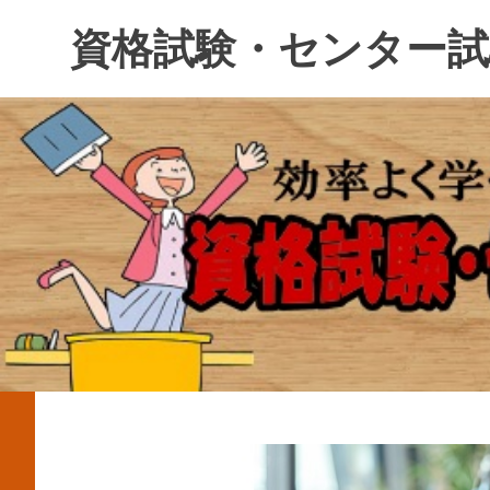
コ
資格試験・センター試
ン
テ
ン
ツ
へ
ス
キ
ッ
プ